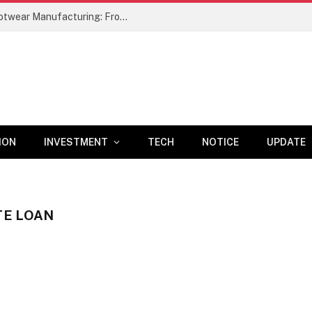
A Comprehensive Study of Leather Footwear Manufacturing: From Raw Material Selection to Finished Product –
ION
INVESTMENT
TECH
NOTICE
UPDATE
TE LOAN