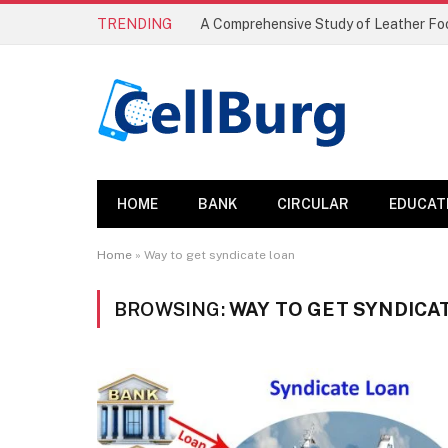
TRENDING
HOME
BANK
CIRCULAR
EDUCAT
Home
»
Way to get syndicate loan
BROWSING:
WAY TO GET SYNDICA