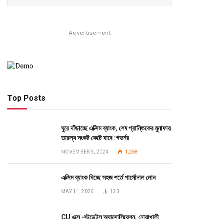
Advertisement
Top Posts
ঘুরে দাঁড়াচ্ছে এক্সিম ব্যাংক, শেষ প্রান্তিকের মুনাফায়
তারল্য সংকট কেটে যাবে :গভর্নর
NOVEMBER 9, 2024
1,268
এক্সিম ব্যাংক দিচ্ছে সহজ শর্তে পার্সোনাল লোন
MAY 11, 2026
123
CU এক্স -স্টুডেন্টস অ্যাসোসিয়েশন, নোয়াখালী