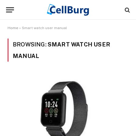
Home
»
Smart watch user manual
BROWSING:
SMART WATCH USER
MANUAL