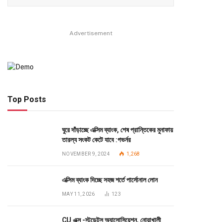
Advertisement
Top Posts
ঘুরে দাঁড়াচ্ছে এক্সিম ব্যাংক, শেষ প্রান্তিকের মুনাফায়
তারল্য সংকট কেটে যাবে :গভর্নর
NOVEMBER 9, 2024
1,268
এক্সিম ব্যাংক দিচ্ছে সহজ শর্তে পার্সোনাল লোন
MAY 11, 2026
123
CU এক্স -স্টুডেন্টস অ্যাসোসিয়েশন, নোয়াখালী