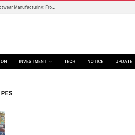
A Comprehensive Study of Leather Footwear Manufacturing: From Raw Material Selection to Finished Product –
ION
INVESTMENT
TECH
NOTICE
UPDATE
YPES