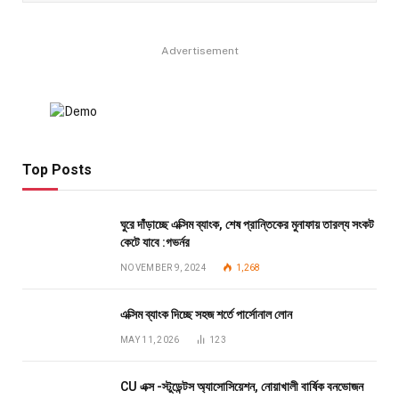
Advertisement
Top Posts
ঘুরে দাঁড়াচ্ছে এক্সিম ব্যাংক, শেষ প্রান্তিকের মুনাফায় তারল্য সংকট
কেটে যাবে :গভর্নর
NOVEMBER 9, 2024
1,268
এক্সিম ব্যাংক দিচ্ছে সহজ শর্তে পার্সোনাল লোন
MAY 11, 2026
123
CU এক্স -স্টুডেন্টস অ্যাসোসিয়েশন, নোয়াখালী বার্ষিক বনভোজন