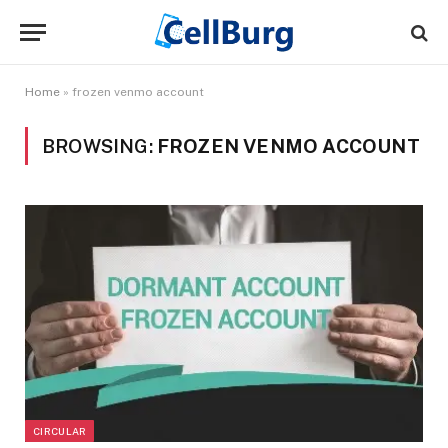
Home
»
frozen venmo account
BROWSING:
FROZEN VENMO ACCOUNT
CIRCULAR