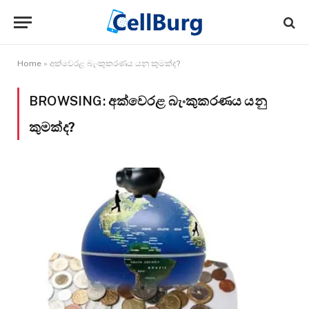
Home
»
අක්වෙරළ බැංකුකරණය යනු කුමක්ද?
BROWSING:
අක්වෙරළ බැංකුකරණය යනු
කුමක්ද?